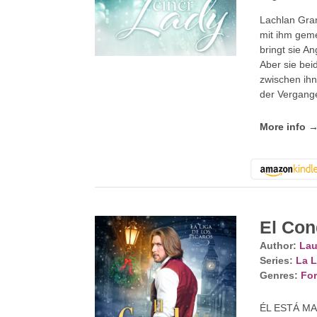
Lachlan Gran
mit ihm geme
bringt sie An
Aber sie bei
zwischen ihn
der Vergang
More info 
El Con
Author:
Lau
Series:
La L
Genres:
For
ÉL ESTÁ M