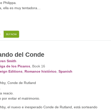
e Philippa.
a, ella es muy tentadora…
→
ando del Conde
ren Smith
iga de los Picaros
, Book 16
eign Editions
,
Romance histórico
,
Spanish
shby, Conde de Rutland
.
a reacio.
por evitar el matrimonio.
hby, el nuevo e inesperado Conde de Rutland, está sorteando