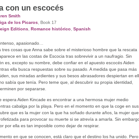
a con un escocés
ren Smith
iga de los Picaros
, Book 17
eign Editions
,
Romance histórico
,
Spanish
 intenso, apasionado…
s tres cosas que Anna sabe sobre el misterioso hombre que la rescata
aparece en las costas de Escocia tras sobrevivir a un naufragio. Sin
én es, excepto su nombre, debe confiar en el apuesto escocés Aiden
ntras ella busca respuestas sobre su pasado. A medida que pasa más
iden, sus miradas ardientes y sus besos abrasadores despiertan en el
o sabía que tenía. Pero teme que, al descubrir su propia identidad,
 terminen por separarse.
ue espera Aiden Kincade es encontrar a una hermosa mujer medio
tras cabalga por la playa. Pero en el momento en que la coge en sus
ubre que es la mujer con la que ha soñado durante años, la mujer que
rofetizada para provocar su muerte si se atrevía a amarla. Sin embarg
r por ella es tan imposible como dejar de respirar.
ento en que se conocen, está claro que el destino los ha unido. Pero