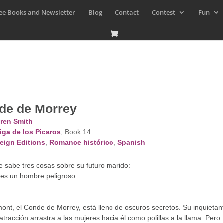
ee Books and Newsletter
Blog
Contact
Contest
Fun
de de Morrey
ren Smith
iga de los Picaros
, Book 14
eign Editions
,
Romance histórico
,
Spanish
e sabe tres cosas sobre su futuro marido:
es un hombre peligroso.
.
t, el Conde de Morrey, está lleno de oscuros secretos. Su inquietan
atracción arrastra a las mujeres hacia él como polillas a la llama. Pero