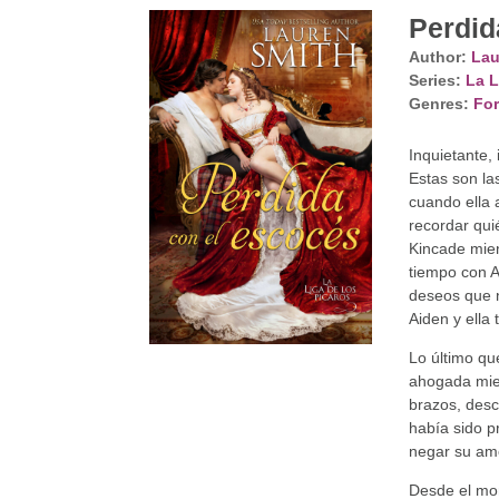
Perdid
Author:
Lau
Series:
La L
Genres:
For
Inquietante,
Estas son la
cuando ella 
recordar qui
Kincade mie
tiempo con A
deseos que n
Aiden y ella
Lo último q
ahogada mien
brazos, desc
había sido p
negar su amo
Desde el mom