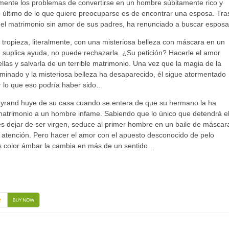
ente los problemas de convertirse en un hombre súbitamente rico y
Lo último de lo que quiere preocuparse es de encontrar una esposa. Tra
del matrimonio sin amor de sus padres, ha renunciado a buscar esposa
tropieza, literalmente, con una misteriosa belleza con máscara en un
 le suplica ayuda, no puede rechazarla. ¿Su petición? Hacerle el amor
ellas y salvarla de un terrible matrimonio. Una vez que la magia de la
minado y la misteriosa belleza ha desaparecido, él sigue atormentado
or lo que eso podría haber sido…
eyrand huye de su casa cuando se entera de que su hermano la ha
atrimonio a un hombre infame. Sabiendo que lo único que detendrá e
s dejar de ser virgen, seduce al primer hombre en un baile de máscar
 atención. Pero hacer el amor con el apuesto desconocido de pelo
s color ámbar la cambia en más de un sentido…
→