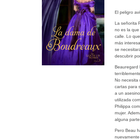
El peligro av
La señorita 
no es la que 
calle. Lo qu
más interesa
se necesitar
descubrir po
Beauregard B
terriblement
No necesita 
cartas para 
a un asesino
utilizada co
Philippa como
mujer. Ademá
alguna parte
Pero Beau ha
nuevamente h