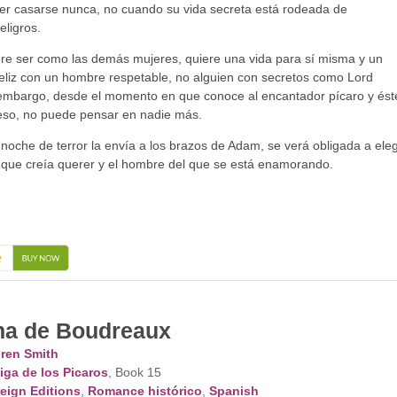
er casarse nunca, no cuando su vida secreta está rodeada de
eligros.
ere ser como las demás mujeres, quiere una vida para sí misma y un
eliz con un hombre respetable, no alguien con secretos como Lord
 embargo, desde el momento en que conoce al encantador pícaro y ést
eso, no puede pensar en nadie más.
oche de terror la envía a los brazos de Adam, se verá obligada a eleg
a que creía querer y el hombre del que se está enamorando.
→
ma de Boudreaux
ren Smith
iga de los Picaros
, Book 15
eign Editions
,
Romance histórico
,
Spanish