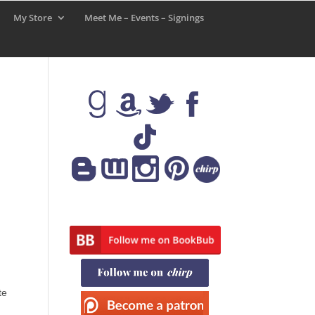
My Store
Meet Me – Events – Signings
te