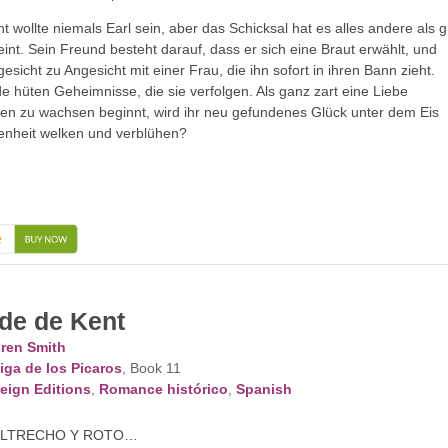
t wollte niemals Earl sein, aber das Schicksal hat es alles andere als g
int. Sein Freund besteht darauf, dass er sich eine Braut erwählt, und
gesicht zu Angesicht mit einer Frau, die ihn sofort in ihren Bann zieht.
de hüten Geheimnisse, die sie verfolgen. Als ganz zart eine Liebe
en zu wachsen beginnt, wird ihr neu gefundenes Glück unter dem Eis
enheit welken und verblühen?
→
de de Kent
ren Smith
iga de los Picaros
, Book 11
eign Editions
,
Romance histórico
,
Spanish
ALTRECHO Y ROTO…