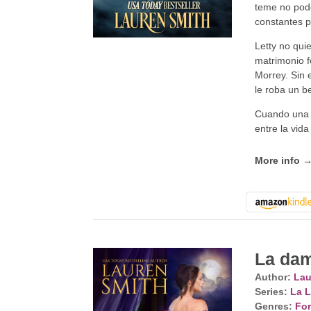
teme no pod
constantes p
Letty no qui
matrimonio f
Morrey. Sin
le roba un b
Cuando una n
entre la vid
More info 
La da
Author:
Lau
Series:
La L
Genres:
For