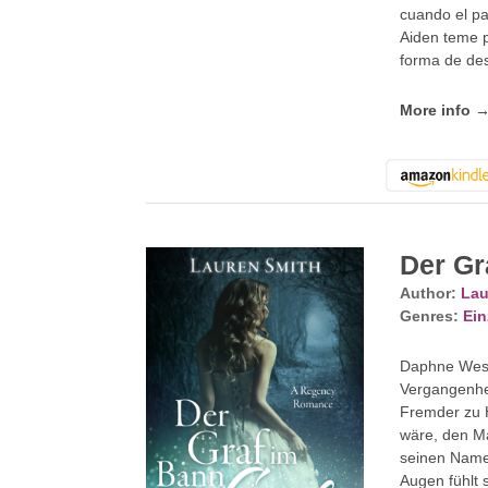
cuando el pa
Aiden teme p
forma de des
More info 
Der Gr
Author:
Lau
Genres:
Ein
Daphne Westfa
Vergangenheit
Fremder zu Hi
wäre, den Ma
seinen Namen
Augen fühlt s