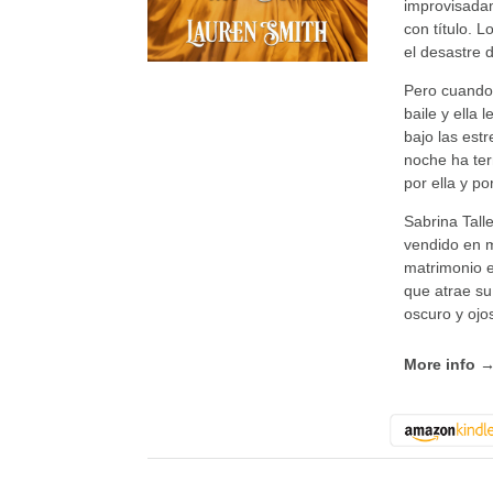
improvisadam
con título. 
el desastre 
Pero cuando 
baile y ella
bajo las estr
noche ha ter
por ella y p
Sabrina Tall
vendido en m
matrimonio e
que atrae su
oscuro y ojo
More info 