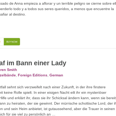
sado de Anna empieza a aflorar y un terrible peligro se cierne sobre el
erderlo todo y a todos sus seres queridos, a menos que encuentre la
afiar al destino.
→
af im Bann einer Lady
ren Smith
zelbände
,
Foreign Editions
,
German
ll sehnt sich verzweifelt nach einer Zukunft, in der ihre finstere
 keine Rolle spielt. In einer eisigen Nacht eilt ihr ein mysteriöser
lfe und erklärt ihr, dass sie ihr Schicksal ändern kann, wenn sie bereit
nn zu heiraten, der sie gewinnt. Der mürrische schottische Lord, der i
 und sein Heim anbietet, ist gutaussehend, aber die Trauer in seinen
ich für sie viel zu persönlich an …