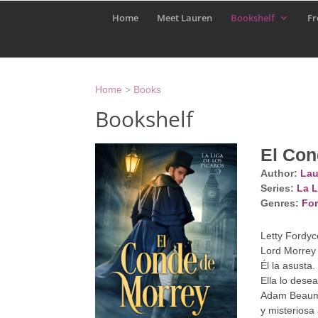
Home
Meet Lauren
Bookshelf
Fr
Home
>
Books
Bookshelf
El Con
Author:
Lau
Series:
La L
Genres:
For
Letty Fordyc
Lord Morrey 
Él la asusta.
Ella lo desea
Adam Beaumon
y misteriosa 