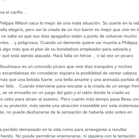
iva el cariño…
Philippa Wilson saca lo mejor de una mala situación. Su suerte en la vi
ella elegiría, pero ser la criada de un rico barón es mejor que vivir en l
e no sabe es que sus días apagados están a punto de volverse mucho
ntes… y peligrosos. Cuando un demente quiere ver muerta a Philippa,
á algo más que el plan de su bondadoso empleador para salvarla y
r qué está siendo atacada. Hará falta un héroe… o tal vez un pícaro.
oudreaux es un conocido pícaro que vive días tranquilos y noches
e escandalosas sin considerar siquiera la posibilidad de sentar cabeza.
más que una bebida fuerte, una bella amante y una animada partida d
ser feliz… Cuando interviene para rescatar a la criada de un amigo fre
, se ve envuelto en un juego del gato y el ratón donde la criada es
mo cebo para atraer al asesino. Pero cuanto más tiempo pasa Beau co
 su protector, más siente una atracción irresistible por esta misteriosa
s, no puede deshacerse de la sensación de haberla visto antes en
.
 perdido demasiado en la vida como para arriesgarse a resultar
erido. No puede permitirse enamorarse, ni siquiera con la tentación