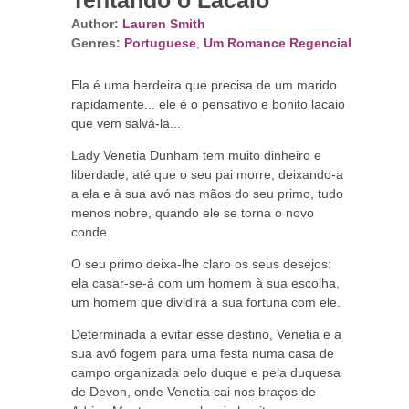
Tentando o Lacaio
Author:
Lauren Smith
Genres:
Portuguese
,
Um Romance Regencial
Ela é uma herdeira que precisa de um marido
rapidamente... ele é o pensativo e bonito lacaio
que vem salvá-la...
Lady
Venetia Dunham tem muito dinheiro e
liberdade, até que o seu pai morre, deixando-a
a ela e à sua avó nas mãos do seu primo, tudo
menos nobre, quando ele se torna o novo
conde.
O seu primo deixa-lhe claro os seus desejos:
ela casar-se-á com um homem à sua escolha,
um homem que dividirá a sua fortuna com ele.
Determinada a evitar esse destino, Venetia e a
sua avó fogem para uma festa numa casa de
campo organizada pelo duque e pela duquesa
de Devon, onde Venetia cai nos braços de