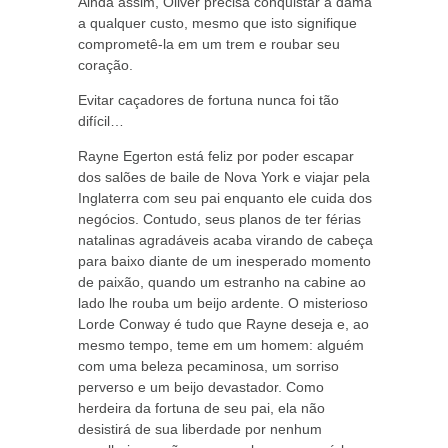
Ainda assim, Oliver precisa conquistar a dama
a qualquer custo, mesmo que isto signifique
comprometê-la em um trem e roubar seu
coração.
Evitar caçadores de fortuna nunca foi tão
difícil…
Rayne Egerton está feliz por poder escapar
dos salões de baile de Nova York e viajar pela
Inglaterra com seu pai enquanto ele cuida dos
negócios. Contudo, seus planos de ter férias
natalinas agradáveis acaba virando de cabeça
para baixo diante de um inesperado momento
de paixão, quando um estranho na cabine ao
lado lhe rouba um beijo ardente. O misterioso
Lorde Conway é tudo que Rayne deseja e, ao
mesmo tempo, teme em um homem: alguém
com uma beleza pecaminosa, um sorriso
perverso e um beijo devastador. Como
herdeira da fortuna de seu pai, ela não
desistirá de sua liberdade por nenhum