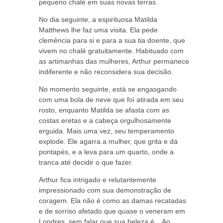
pequeno chalé em suas novas terras.
No dia seguinte, a espirituosa Matilda
Matthews lhe faz uma visita. Ela pede
clemência para si e para a sua tia doente, que
vivem no chalé gratuitamente. Habituado com
as artimanhas das mulheres, Arthur permanece
indiferente e não reconsidera sua decisão.
No momento seguinte, está se engasgando
com uma bola de neve que foi atirada em seu
rosto, enquanto Matilda se afasta com as
costas eretas e a cabeça orgulhosamente
erguida. Mais uma vez, seu temperamento
explode. Ele agarra a mulher, que grita e dá
pontapés, e a leva para um quarto, onde a
tranca até decidir o que fazer.
Arthur fica intrigado e relutantemente
impressionado com sua demonstração de
coragem. Ela não é como as damas recatadas
e de sorriso afetado que quase o veneram em
Londres, sem falar que sua beleza é... Ao