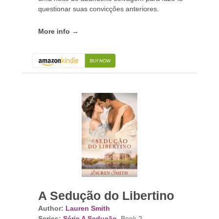
questionar suas convicções anteriores.
More info →
A Sedução do Libertino
Author:
Lauren Smith
Series:
Série A Sedução
, Book 2