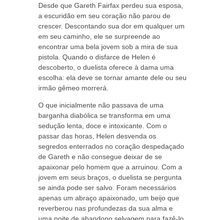
Desde que Gareth Fairfax perdeu sua esposa,
a escuridão em seu coração não parou de
crescer. Descontando sua dor em qualquer um
em seu caminho, ele se surpreende ao
encontrar uma bela jovem sob a mira de sua
pistola. Quando o disfarce de Helen é
descoberto, o duelista oferece à dama uma
escolha: ela deve se tornar amante dele ou seu
irmão gêmeo morrerá.
O que inicialmente não passava de uma
barganha diabólica se transforma em uma
sedução lenta, doce e intoxicante. Com o
passar das horas, Helen desvenda os
segredos enterrados no coração despedaçado
de Gareth e não consegue deixar de se
apaixonar pelo homem que a arruinou. Com a
jovem em seus braços, o duelista se pergunta
se ainda pode ser salvo. Foram necessários
apenas um abraço apaixonado, um beijo que
reverberou nas profundezas da sua alma e
uma noite de abandono selvagem para fazê-lo