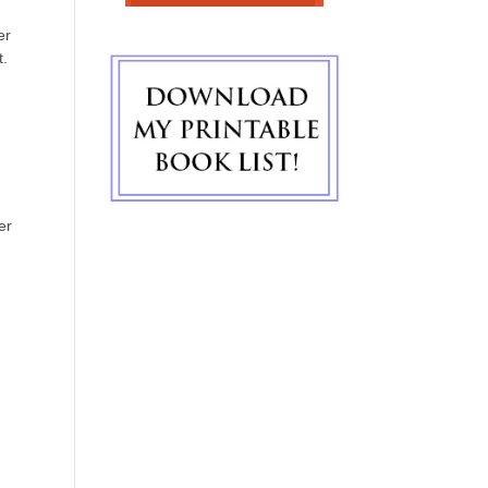
er
t.
er