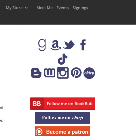
My Store
Meet Me – Events – Signings
it
r.