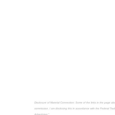
Disclosure of Material Connection: Some of the links in the page above 
commission. I am disclosing this in accordance with the Federal Tr
Advertising."