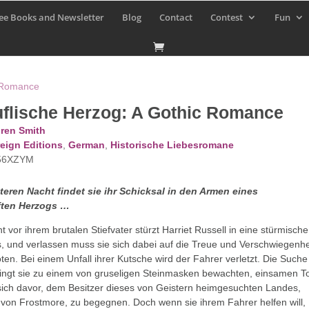
ee Books and Newsletter
Blog
Contact
Contest
Fun
c Romance
uflische Herzog: A Gothic Romance
ren Smith
eign Editions
,
German
,
Historische Liebesromane
56XZYM
steren Nacht findet sie ihr Schicksal in den Armen eines
ften Herzogs …
t vor ihrem brutalen Stiefvater stürzt Harriet Russell in eine stürmische
, und verlassen muss sie sich dabei auf die Treue und Verschwiegenhe
ten. Bei einem Unfall ihrer Kutsche wird der Fahrer verletzt. Die Suche
ringt sie zu einem von gruseligen Steinmasken bewachten, einsamen To
 sich davor, dem Besitzer dieses von Geistern heimgesuchten Landes,
on Frostmore, zu begegnen. Doch wenn sie ihrem Fahrer helfen will,