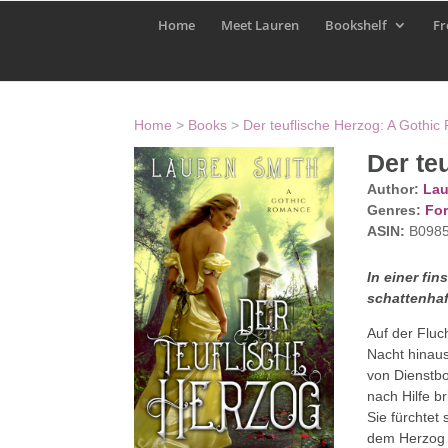
Home
Meet Lauren
Bookshelf
Fr
Home
>
Books
>
Der teuflische Herzog: A Gothi
Der te
Author:
Lau
Genres:
For
ASIN:
B098
In einer fin
schattenha
Auf der Fluch
Nacht hinaus
von Dienstbo
nach Hilfe b
Sie fürchtet
dem Herzog v