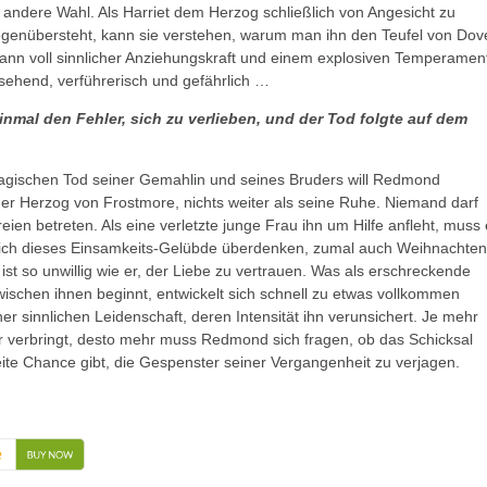
e andere Wahl. Als Harriet dem Herzog schließlich von Angesicht zu
genübersteht, kann sie verstehen, warum man ihn den Teufel von Dov
ann voll sinnlicher Anziehungskraft und einem explosiven Temperamen
ssehend, verführerisch und gefährlich …
inmal den Fehler, sich zu verlieben, und der Tod folgte auf dem
agischen Tod seiner Gemahlin und seines Bruders will Redmond
der Herzog von Frostmore, nichts weiter als seine Ruhe. Niemand darf
eien betreten. Als eine verletzte junge Frau ihn um Hilfe anfleht, muss 
zlich dieses Einsamkeits-Gelübde überdenken, zumal auch Weihnachten
 ist so unwillig wie er, der Liebe zu vertrauen. Was als erschreckende
schen ihnen beginnt, entwickelt sich schnell zu etwas vollkommen
er sinnlichen Leidenschaft, deren Intensität ihn verunsichert. Je mehr
ihr verbringt, desto mehr muss Redmond sich fragen, ob das Schicksal
ite Chance gibt, die Gespenster seiner Vergangenheit zu verjagen.