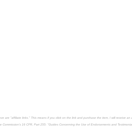
are "affiliate links." This means if you click on the link and purchase the item, I will receive an af
ade Commission's
16 CFR, Part 255
: "Guides Concerning the Use of Endorsements and Testimonial