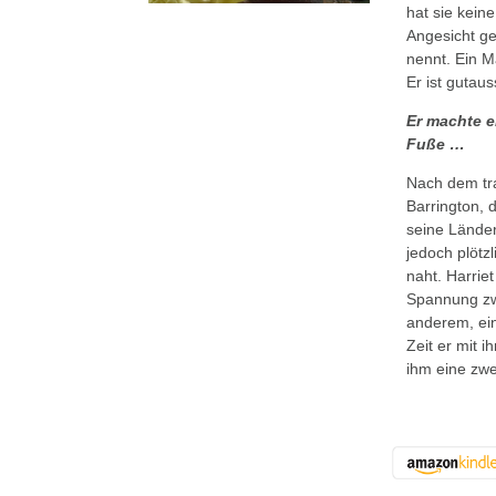
hat sie kein
Angesicht ge
nennt. Ein M
Er ist gutau
Er machte e
Fuße …
Nach dem tr
Barrington, 
seine Länder
jedoch plöt
naht. Harriet
Spannung zwi
anderem, ein
Zeit er mit 
ihm eine zwe