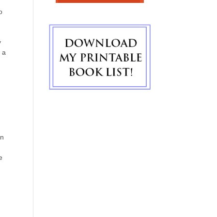
o
y
 a
En
e