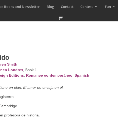
ee Books and Newsletter
Blog
Contact
Contest
Fun
ido
ren Smith
r en Londres
, Book 1
eign Editions
,
Romance contemporáneo
,
Spanish
tiene un plan. El amor no encaja en él.
glaterra.
 Cambridge.
en profesora de historia.