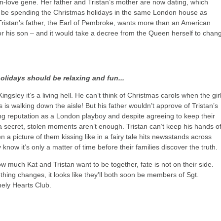
in-love gene. Her father and Tristan’s mother are now dating, which
 be spending the Christmas holidays in the same London house as
 Tristan’s father, the Earl of Pembroke, wants more than an American
 for his son – and it would take a decree from the Queen herself to chan
olidays should be relaxing and fun...
ingsley it’s a living hell. He can’t think of Christmas carols when the gir
 is walking down the aisle! But his father wouldn’t approve of Tristan’s
g reputation as a London playboy and despite agreeing to keep their
 a secret, stolen moments aren’t enough. Tristan can’t keep his hands of
 a picture of them kissing like in a fairy tale hits newsstands across
know it’s only a matter of time before their families discover the truth.
w much Kat and Tristan want to be together, fate is not on their side.
hing changes, it looks like they'll both soon be members of Sgt.
ely Hearts Club.
→