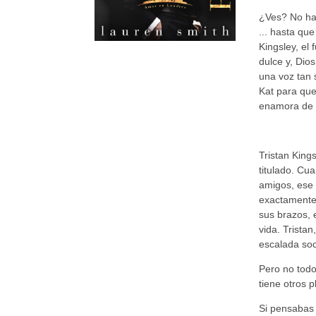
¿Ves? No hay
... hasta que
Kingsley, el
dulce y, Dio
una voz tan 
Kat para que
enamora de e
Tristan King
titulado. Cu
amigos, ese
exactamente 
sus brazos, 
vida. Trista
escalada soci
Pero no todo
tiene otros 
Si pensabas 