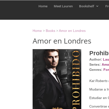
Home
Meet Lauren
Bookshelf
Fr
Home
>
Books
>
Amor en Londres
Amor en Londres
Prohib
Author:
Lau
Series:
Amo
Genres:
For
Kat Roberts 
Mudarse a In
Estudiar en
Convertirse 