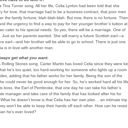
a Tina Turner song. All her life, Celia Lynton had been told that she
ry for love, that marriage had to be a business contract, that poor men
er the family fortune, blah-blah-blah. But now, there is no fortune. Ther
and the urgency to find a way to pay for her younger brother’s tuition at
an cater to his special needs. So yes, there will be a marriage. One of
 Just as her parents wanted. She will marry a future Scottish earl—a
ure earl—and her brother will be able to go to school. There is just one
ia is in love with another man.
lways get what you want.
a Rolling Stones song. Carter Martin has loved Celia since they were ki
hat he’s too quiet, too hard-working for someone who lights up a room
es, adding that his father works for her family. Being the son of the
he could never be good enough for her. So, he’s worked hard all his lif
his boss, the Earl of Pembroke, that one day he can take his father’s
ate manager and take care of the family that has looked after his for
 What he doesn’t know is that Celia has her own plan… an intimate trip
they won’t be able to keep their hands off each other. How can he resist
an he’s ever loved?
→