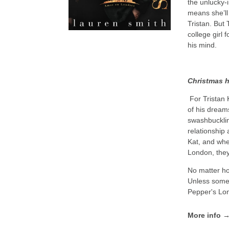
the unlucky-
means she’ll
Tristan. But
college girl
his mind.
Christmas h
For Tristan K
of his dreams
swashbucklin
relationship
Kat, and when
London, they 
No matter ho
Unless somet
Pepper's Lon
More info 