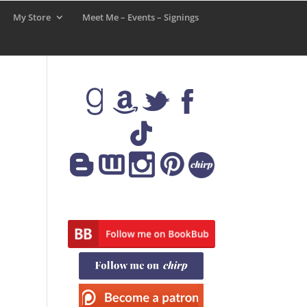
My Store
Meet Me – Events – Signings