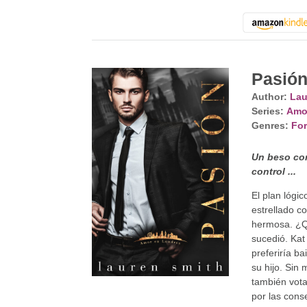
Pasió
Author:
Lau
Series:
Amo
Genres:
For
Un beso con
control ...
El plan lógic
estrellado co
hermosa. ¿Qu
sucedió. Kat
preferiría b
su hijo. Sin
también vot
por las cons