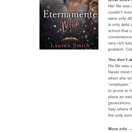
Her life was 
couldn’t mar
were only aft
is only debt 
school that c
convenience.
very rich fut
problem: Cel
You don’t a
His life was 
Never mind t
when she smil
“employee,” 
to prove to 
place as est
generations.
Italy where 
the only wom
More info 