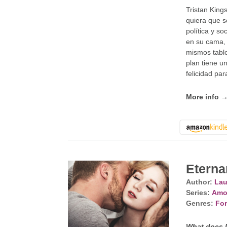
Tristan King
quiera que s
política y so
en su cama, 
mismos tablo
plan tiene un
felicidad par
More info 
Eterna
Author:
Lau
Series:
Amo
Genres:
For
What does l