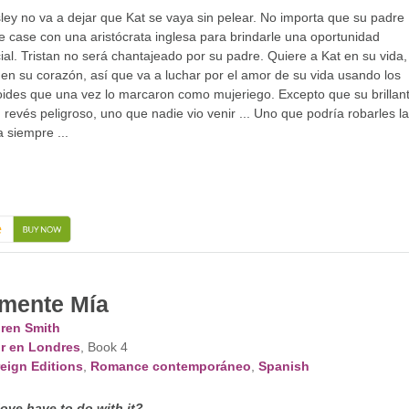
sley no va a dejar que Kat se vaya sin pelear. No importa que su padre
e case con una aristócrata inglesa para brindarle una oportunidad
cial. Tristan no será chantajeado por su padre. Quiere a Kat en su vida,
en su corazón, así que va a luchar por el amor de su vida usando los
ides que una vez lo marcaron como mujeriego. Excepto que su brillan
 revés peligroso, uno que nadie vio venir ... Uno que podría robarles la
a siempre ...
→
mente Mía
ren Smith
r en Londres
, Book 4
eign Editions
,
Romance contemporáneo
,
Spanish
ove have to do with it?