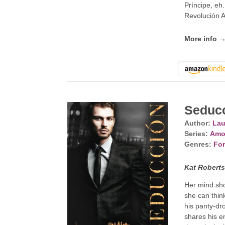
Príncipe, eh
Revolución 
More info 
Seduc
Author:
Lau
Series:
Amo
Genres:
For
Kat Roberts'
Her mind sho
she can thin
his panty-dr
shares his em