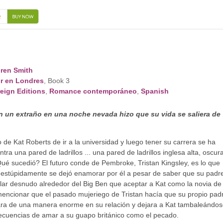
n
ren Smith
r en Londres
, Book 3
eign Editions
,
Romance contemporáneo
,
Spanish
 un extraño en una noche nevada hizo que su vida se saliera de
o de Kat Roberts de ir a la universidad y luego tener su carrera se ha
ntra una pared de ladrillos ... una pared de ladrillos inglesa alta, oscur
é sucedió? El futuro conde de Pembroke, Tristan Kingsley, es lo que
 estúpidamente se dejó enamorar por él a pesar de saber que su padr
ailar desnudo alrededor del Big Ben que aceptar a Kat como la novia de
 mencionar que el pasado mujeriego de Tristan hacía que su propio pad
ara de una manera enorme en su relación y dejara a Kat tambaleándo
ecuencias de amar a su guapo británico como el pecado.