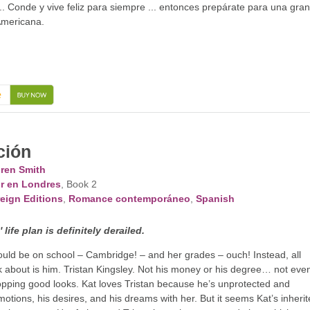
... Conde y vive feliz para siempre ... entonces prepárate para una gran
Americana.
→
ción
ren Smith
r en Londres
, Book 2
eign Editions
,
Romance contemporáneo
,
Spanish
 life plan is definitely derailed.
uld be on school – Cambridge! – and her grades – ouch! Instead, all
k about is him. Tristan Kingsley. Not his money or his degree… not eve
opping good looks. Kat loves Tristan because he’s unprotected and
otions, his desires, and his dreams with her. But it seems Kat’s inheri