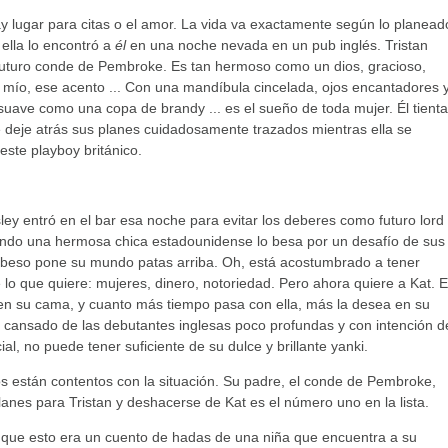
 lugar para citas o el amor. La vida va exactamente según lo planead
 ella lo encontró a
él
en una noche nevada en un pub inglés. Tristan
 futuro conde de Pembroke. Es tan hermoso como un dios, gracioso,
s mío, ese acento ... Con una mandíbula cincelada, ojos encantadores 
suave como una copa de brandy ... es el sueño de toda mujer. Él tienta
 deje atrás sus planes cuidadosamente trazados mientras ella se
ste playboy británico.
sley entró en el bar esa noche para evitar los deberes como futuro lord
ando una hermosa chica estadounidense lo besa por un desafío de sus
 beso pone su mundo patas arriba. Oh, está acostumbrado a tener
lo que quiere: mujeres, dinero, notoriedad. Pero ahora quiere a Kat. 
en su cama, y cuanto más tiempo pasa con ella, más la desea en su
n, cansado de las debutantes inglesas poco profundas y con intención d
al, no puede tener suficiente de su dulce y brillante yanki.
s están contentos con la situación. Su padre, el conde de Pembroke,
planes para Tristan y deshacerse de Kat es el número uno en la lista.
que esto era un cuento de hadas de una niña que encuentra a su