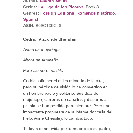
Author:
Lauren Smith
Series:
La Liga de los Picaros
, Book 3
Genres:
Foreign Editions
,
Romance histórico
,
Spanish
ASIN:
B09CT39CL6
Cedric, Vizconde Sheridan
Antes un mujeriego.
Ahora un ermitaño.
Para siempre maldito.
Cedric solía ser el chico mimado de la alta,
pero su pérdida de visión lo ha convertido en
un hombre vacío y solitario. Sus días de
mujeriego, carreras de caballos y disparos a
pistola se han perdido para siempre. Pero una
impactante propuesta de la infame doncella del
hielo, Anne Chessley, lo cambia todo.
Todavía conmovida por la muerte de su padre,