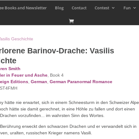
ee Books and Newsletter
Blog
Contact
Contest
Fun
asilis Geschichte
rlorene Barinov-Drache: Vasilis
chte
ren Smith
er in Feuer und Asche
, Book 4
eign Editions
,
German
,
German Paranormal Romance
ST4FMH
y hätte nie erwartet, sich in einem Schneesturm in den Schweizer Alp
noch hätte sie damit gerechnet, in eine Höhle zu fallen und dort einen
Drachen vorzufinden... im wahrsten Sinn des Wortes.
 Berührung erweckt den schwarzen Drachen und er verwandelt sich in
iven, uralten, russischen Krieger namens Vasili.