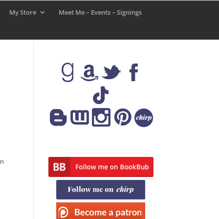
My Store
Meet Me – Events – Signings
en