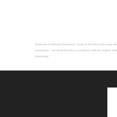
Disclosure of Material Connection: Some of the links in the page above 
commission. I am disclosing this in accordance with the Federal Tr
Advertising."