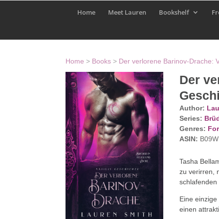
Home
Meet Lauren
Bookshelf
Fr
Home
>
Books
>
Der verlorene Barinov-Drache: V
Der ve
Geschi
Author:
Lau
Series:
Brüd
Genres:
For
ASIN:
B09W
Tasha Bellam
zu verirren, 
schlafenden 
Eine einzige
einen attrakt