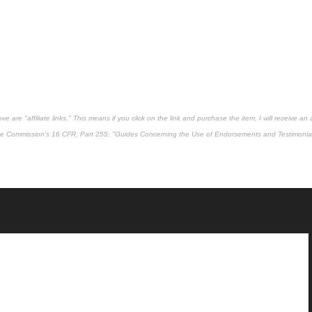
are "affiliate links." This means if you click on the link and purchase the item, I will receive an af
ade Commission's
16 CFR, Part 255
: "Guides Concerning the Use of Endorsements and Testimonial