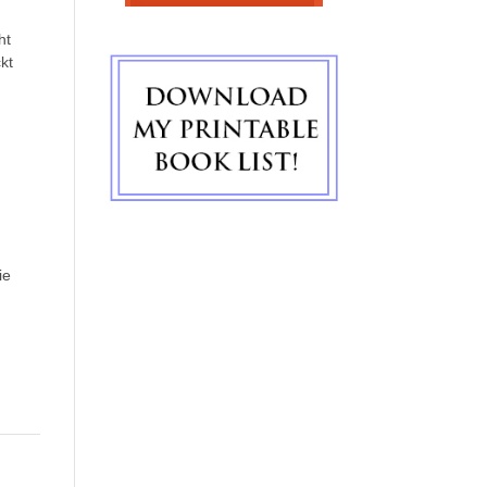
ht
kt
ie