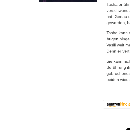
Tasha erfähr
verschwunde
hat. Genau d
geworden, ha
Tasha kann n
Augen hingez
Vasili weit m
Denn er vert
Sie kann nic
Berührung ih
gebrochenes 
beiden wied
About the Book