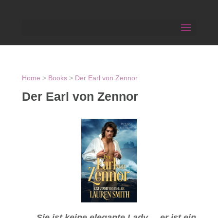
Home
>
Books
>
Der Earl von Zennor
Der Earl von Zennor
Sie ist keine elegante Lady ... er ist ein