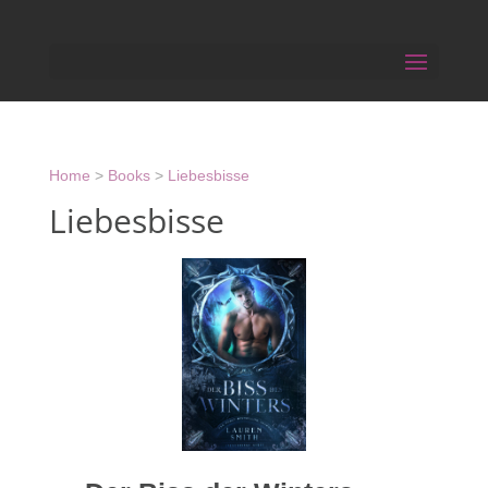
Home
>
Books
>
Liebesbisse
Liebesbisse