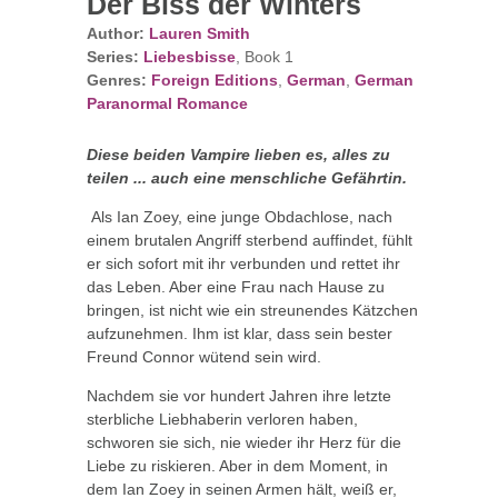
Der Biss der Winters
Author:
Lauren Smith
Series:
Liebesbisse
, Book 1
Genres:
Foreign Editions
,
German
,
German
Paranormal Romance
Diese beiden Vampire lieben es, alles zu
teilen ... auch eine menschliche Gefährtin.
Als Ian Zoey, eine junge Obdachlose, nach
einem brutalen Angriff sterbend auffindet, fühlt
er sich sofort mit ihr verbunden und rettet ihr
das Leben. Aber eine Frau nach Hause zu
bringen, ist nicht wie ein streunendes Kätzchen
aufzunehmen. Ihm ist klar, dass sein bester
Freund Connor wütend sein wird.
Nachdem sie vor hundert Jahren ihre letzte
sterbliche Liebhaberin verloren haben,
schworen sie sich, nie wieder ihr Herz für die
Liebe zu riskieren. Aber in dem Moment, in
dem Ian Zoey in seinen Armen hält, weiß er,