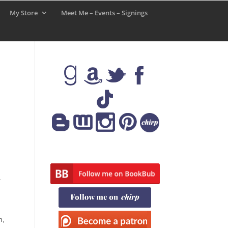
My Store
Meet Me – Events – Signings
r
n,