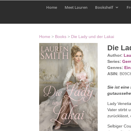
Home
Meet Lauren
Bookshelf
Fr
Home
>
Books
>
Die Lady und der Lakai
Die La
Author:
Lau
Series:
Germ
Genres:
Ein
ASIN:
B09C
Sie ist ein
gutaussehen
Lady Venetia
Vater stirbt
zurücklässt, 
Selbiger Cou