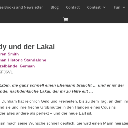
ee Books and Newsletter
Blog
Contact
Contest
Fun
dy und der Lakai
ren Smith
an Historic Standalone
zelbände
,
German
6FJ6VL
e Erbin, die ganz schnell einen Ehemann braucht … und er ist der
de, nachdenkliche Lakai, der ihr zu Hilfe eilt …
 Dunham hat reichlich Geld und Freiheiten, bis zu dem Tag, an dem ih
 und sie und ihre freche Großmutter in den Händen eines Cousins
der alles andere als perfekt – und der neue Earl ist.
sin mach seine Wünsche schnell deutlich. Sie wird einen Mann heirate