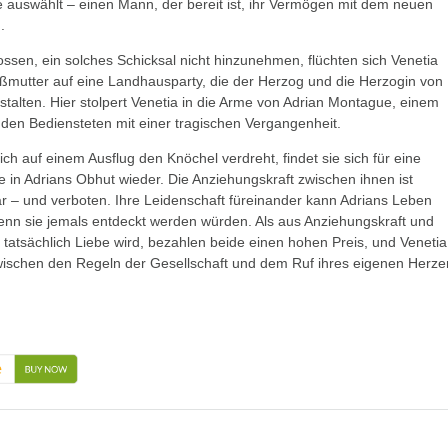
ie auswählt – einen Mann, der bereit ist, ihr Vermögen mit dem neuen
.
ossen, ein solches Schicksal nicht hinzunehmen, flüchten sich Venetia
ßmutter auf eine Landhausparty, die der Herzog und die Herzogin von
talten. Hier stolpert Venetia in die Arme von Adrian Montague, einem
en Bediensteten mit einer tragischen Vergangenheit.
ich auf einem Ausflug den Knöchel verdreht, findet sie sich für eine
in Adrians Obhut wieder. Die Anziehungskraft zwischen ihnen ist
 – und verboten. Ihre Leidenschaft füreinander kann Adrians Leben
enn sie jemals entdeckt werden würden. Als aus Anziehungskraft und
 tatsächlich Liebe wird, bezahlen beide einen hohen Preis, und Venetia
wischen den Regeln der Gesellschaft und dem Ruf ihres eigenen Herze