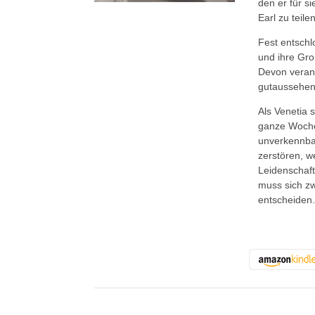
den er für s
Earl zu teilen
Fest entschl
und ihre Gro
Devon verans
gutaussehend
Als Venetia s
ganze Woche 
unverkennbar
zerstören, w
Leidenschaft
muss sich z
entscheiden.
About the Book