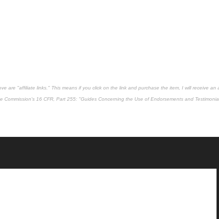
are "affiliate links." This means if you click on the link and purchase the item, I will receive an af
ade Commission's
16 CFR, Part 255
: "Guides Concerning the Use of Endorsements and Testimonial