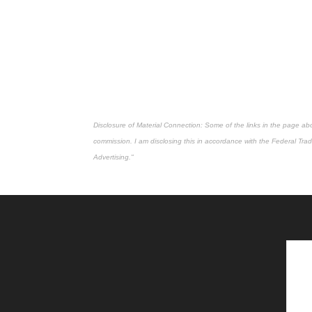
Disclosure of Material Connection: Some of the links in the page above 
commission. I am disclosing this in accordance with the Federal Tr
Advertising."